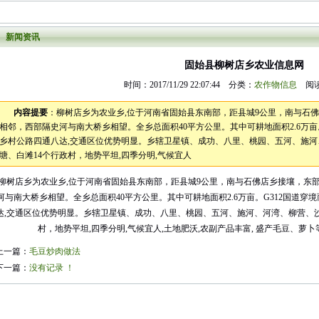
新闻资讯
固始县柳树店乡农业信息网
时间：2017/11/29 22:07:44 分类：
农作物信息
阅读
内容提要
：柳树店乡为农业乡,位于河南省固始县东南部，距县城9公里，南与石
相邻，西部隔史河与南大桥乡相望。全乡总面积40平方公里。其中可耕地面积2.6万亩。
乡村公路四通八达,交通区位优势明显。乡辖卫星镇、成功、八里、桃园、五河、施
塘、白滩14个行政村，地势平坦,四季分明,气候宜人
柳树店乡为农业乡,位于河南省固始县东南部，距县城9公里，南与石佛店乡接壤，东
河与南大桥乡相望。全乡总面积40平方公里。其中可耕地面积2.6万亩。G312国道穿
达,交通区位优势明显。乡辖卫星镇、成功、八里、桃园、五河、施河、河湾、柳营、沙
村，地势平坦,四季分明,气候宜人,土地肥沃,农副产品丰富, 盛产毛豆、萝
上一篇：
毛豆炒肉做法
下一篇：
没有记录 ！