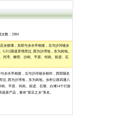
次数：2984
佛店乡接壤，东部与乡水亭相接，北与沙河铺乡
G312国道穿境而过, 西为沙湾地，东为岗地。
河、河湾、柳营、沙岗、平原、何岗、前进、石
部与乡水亭相接，北与沙河铺乡相邻，西部隔史
境而过, 西为沙湾地，东为岗地。乡村公路四通八
岗、平原、何岗、前进、石塘、白滩14个行政
卜等蔬菜产品，素有“菜豆之乡”美名。