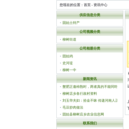
您现在的位置：
首页
-
资讯中心
供应信息分类
固始土特产
公司视频分类
柳树街道
公司相册分类
固始鸡
史河堤
柳树一中
新闻资讯
蟹肥正逢柿熟时，两者真的不能同吃
吗？
柳树店乡各行政村资料
刘玉华夫妇：拾金不昧 传递河南人正能
量
毛豆炒肉做法
固始县柳树店乡农业信息网
联系我们