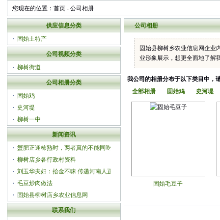
您现在的位置：
首页
-
公司相册
供应信息分类
公司相册
固始土特产
固始县柳树乡农业信息网企业
公司视频分类
业形象展示，想更全面地了解
柳树街道
我公司的相册分布于以下类目中，
公司相册分类
全部相册
固始鸡
史河堤
固始鸡
史河堤
柳树一中
新闻资讯
蟹肥正逢柿熟时，两者真的不能同吃
吗？
柳树店乡各行政村资料
刘玉华夫妇：拾金不昧 传递河南人正能
量
毛豆炒肉做法
固始毛豆子
固始县柳树店乡农业信息网
联系我们