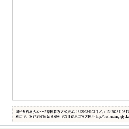
固始县柳树乡农业信息网联系方式,电话 13420234193 手机：13420234
树店乡。欢迎浏览固始县柳树乡农业信息网官方网址 http://liushuxiang.qiyeku