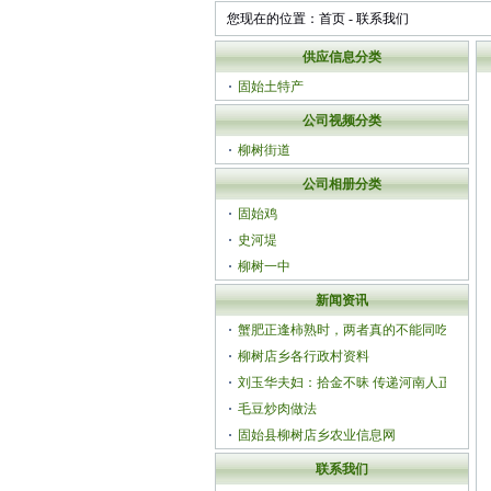
您现在的位置：
首页
-
联系我们
供应信息分类
固始土特产
公司视频分类
柳树街道
公司相册分类
固始鸡
史河堤
柳树一中
新闻资讯
蟹肥正逢柿熟时，两者真的不能同吃
吗？
柳树店乡各行政村资料
刘玉华夫妇：拾金不昧 传递河南人正能
量
毛豆炒肉做法
固始县柳树店乡农业信息网
联系我们